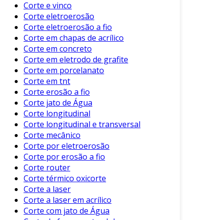
Corte e vinco
Além disso, a redução de desperdício de
Corte eletroerosão
material é outro benefício importante. Um
Corte eletroerosão a fio
corte preciso minimiza sobras, resultando em
Corte em chapas de acrílico
uma economia significativa. Isso impacta
Corte em concreto
diretamente no custo de produção.
Corte em eletrodo de grafite
Corte em porcelanato
Outro ponto a considerar é a
aumento da
Corte em tnt
produtividade
. Com a maioria das máquinas
Corte erosão a fio
possuindo modos automáticos, é possível
Corte jato de Água
cortar grandes volumes com menos
Corte longitudinal
intervenção humana. Assim, mais itens podem
Corte longitudinal e transversal
ser produzidos em menos tempo, atendendo a
Corte mecânico
Corte por eletroerosão
demandas crescentes.
Corte por erosão a fio
Aplicações da Máquina de Corte para
Corte router
Tubo
Corte térmico oxicorte
Corte a laser
As aplicações da máquina de corte para tubo
Corte a laser em acrílico
são vastas. A seguir, apresentamos algumas
Corte com jato de Água