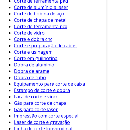
das principais indústrias que se beneficiam
Corte de ferramenta pkd
Corte de alumínio a laser
desse equipamento:
Corte de bobina de aço
Indústria Automotiva
: Utilizada no corte
Corte de chapa de metal
de tubos para montagem de chassis e
Corte de ferramenta pcd
Corte de vidro
sistemas de escapamento.
Corte e dobra cnc
Construção Civil
: Empregada para cortar
Corte e preparação de cabos
tubos utilizados em estruturas metálicas e
Corte e usinagem
sistemas hidráulicos.
Corte em guilhotina
Dobra de alumínio
Petróleo e Gás
: Essencial no preparo de
Dobra de arame
tubos para dutos e estruturas
Dobra de tubo
subaquáticas.
Equipamento para corte de caixa
Indústria de Móveis
: Usada na produção
Estampo de corte e dobra
de estruturas de móveis metálicos,
Faca de corte e vinco
aumentando a eficiência da produção.
Gás para corte de chapa
Gás para corte laser
Além disso, a máquina de corte para tubo pode
Impressão com corte especial
ser utilizada em oficinas de reparo, onde cortes
Laser de corte e gravação
personalizados são frequentemente
Linha de corte longitudinal