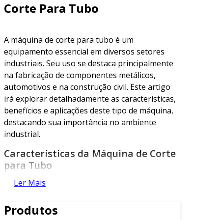
Corte Para Tubo
A máquina de corte para tubo é um
equipamento essencial em diversos setores
industriais. Seu uso se destaca principalmente
na fabricação de componentes metálicos,
automotivos e na construção civil. Este artigo
irá explorar detalhadamente as características,
benefícios e aplicações deste tipo de máquina,
destacando sua importância no ambiente
industrial.
Características da Máquina de Corte
para Tubo
Ler Mais
As máquinas de corte para tubo variam em
design e funcionalidade, mas algumas
Produtos
características são comuns. Em primeiro lugar,