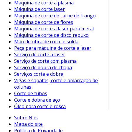
Máquina de corte a plasma
quantidade de cortes.
Máquina de corte laser
Baixa Manutenção
: Projetada para
Máquina de corte de carne de frango
operação contínua com pouco tempo de
Máquina de corte de flores
inatividade.
Máquina de corte a laser para metal
Máquina de corte de disco repuxo
Consequentemente, a escolha da máquina de
Mão de obra de corte e solda
corte adequada pode elevar a qualidade da
Peça para máquina de corte a laser
produção e otimizar os processos industriais.
Serviço de corte a laser
Portanto, invista em tecnologia de ponta para
Serviço de corte com plasma
garantir eficiência e competitividade no
Serviço de dobra de chapa
mercado. A máquina de corte para tubo se
Serviços corte e dobra
Vigas e sapatas, corte e amarração de
revela, assim, uma decisão estratégica para
colunas
qualquer indústria que busque se destacar.
Corte de tubos
Corte e dobra de aço
Óleo para corte e rosca
Sobre Nós
Mapa do site
Política de Privacidade