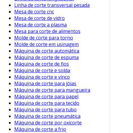
Linha de corte transversal pesada
necessários.
Mesa de corte cnc
Considerações Finais
Mesa de corte de vidro
Mesa de corte a plasma
Em suma, a máquina de corte para tubo é uma
Mesa para corte de alimentos
ferramenta imprescindível para a indústria
Molde de corte para torno
moderna. Oferecendo precisão, eficiência e
Molde de corte em usinagem
versatilidade, ela se adapta às exigências de
Máquina de corte automática
Máquina de corte de espuma
diferentes setores.
Máquina de corte de fios
Principais Vantagens da Máquina de
Máquina de corte e solda
Corte para Tubo:
Máquina de corte e vinco
Máquina de corte para jóias
Precisão no Corte
: Garantia de medidas
Máquina de corte para mangueira
exatas em cada peça produzida.
Máquina de corte para papel
Máquina de corte para tecido
Versatilidade
: Capacidade de trabalhar
Máquina de corte para tubo
com diversos materiais e diâmetros.
Máquina de corte pneumática
Eficiência Aumentada
: Redução do
Máquina de corte por oxicorte
tempo de produção e aumento da
Máquina de corte a frio