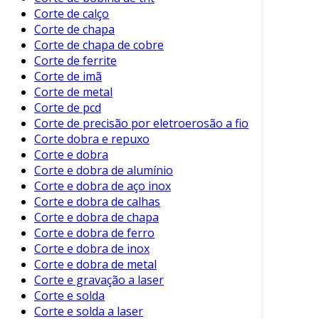
Corte de calço
Fácil Manutenção
: Muitos modelos são
Corte de chapa
projetados para uma manutenção
Corte de chapa de cobre
simplificada, reduzindo o tempo de
Corte de ferrite
inatividade.
Corte de imã
Corte de metal
Segurança
: Equipamentos modernos
Corte de pcd
incorporam sistemas de proteção para
Corte de precisão por eletroerosão a fio
garantir a segurança do operador.
Corte dobra e repuxo
Benefícios da Máquina de Corte para
Corte e dobra
Tubo
Corte e dobra de alumínio
Corte e dobra de aço inox
A adoção de uma máquina de corte para tubo
Corte e dobra de calhas
Corte e dobra de chapa
traz diversos benefícios operacionais. Em
Corte e dobra de ferro
primeiro lugar, a precisão do corte garante um
Corte e dobra de inox
ajuste perfeito em montagens subsequentes.
Corte e dobra de metal
Em setores como o automotivo, onde a
Corte e gravação a laser
tolerância é crítica, isso é especialmente
Corte e solda
importante.
Corte e solda a laser