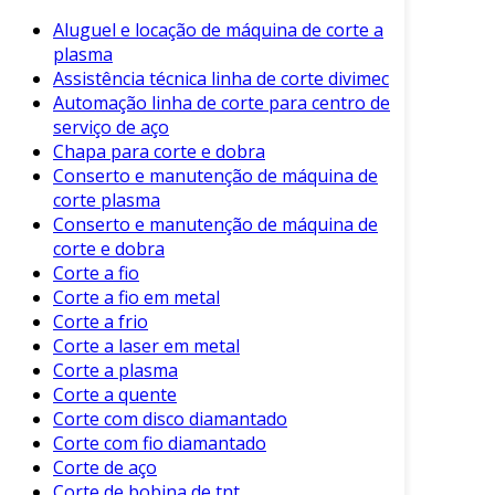
essas máquinas podem operar com diferentes
tipos de materiais, como aço, alumínio e cobre.
Aluguel e locação de máquina de corte a
plasma
Isso a torna versátil para várias aplicações.
Assistência técnica linha de corte divimec
Além disso, muitas delas possuem tecnologia
Automação linha de corte para centro de
avançada, como controles numéricos
serviço de aço
Chapa para corte e dobra
computadorizados (CNC). Essa tecnologia
Conserto e manutenção de máquina de
permite cortes precisos e repetitivos,
corte plasma
aumentando a eficiência da produção.
Conserto e manutenção de máquina de
corte e dobra
Para facilitar ainda mais, a maioria das
Corte a fio
máquinas de corte para tubo possui as
Corte a fio em metal
seguintes características:
Corte a frio
Corte a laser em metal
Cortes Precisos
: A precisão no corte é
Corte a plasma
fundamental para evitar desperdícios e
Corte a quente
manter a qualidade.
Corte com disco diamantado
Variação de Tamanhos
: Capacidade de
Corte com fio diamantado
cortar tubos de diferentes diâmetros e
Corte de aço
espessuras.
Corte de bobina de tnt