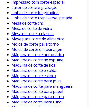
Orçamento
: Avaliar o custo inicial e o
Impressão com corte especial
retorno sobre o investimento é
Laser de corte e gravação
fundamental.
Linha de corte longitudinal
Linha de corte transversal pesada
Essas considerações ajudam a garantir a
Mesa de corte cnc
escolha mais adequada para as necessidades da
Mesa de corte de vidro
empresa.
Mesa de corte a plasma
Mesa para corte de alimentos
Manutenção e Cuidados
Molde de corte para torno
Molde de corte em usinagem
A manutenção regular é essencial para garantir
Máquina de corte automática
a durabilidade dos equipamentos. Algumas
Máquina de corte de espuma
práticas recomendadas incluem:
Máquina de corte de fios
Máquina de corte e solda
Limpeza Frequente
: Evita o acúmulo de
Máquina de corte e vinco
resíduos e melhora o desempenho.
Máquina de corte para jóias
Máquina de corte para mangueira
Verificações Periódicas
: Identificar
Máquina de corte para papel
desgastes e problemas potenciais
Máquina de corte para tecido
rapidamente.
Máquina de corte para tubo
Treinamento de Operadores
: