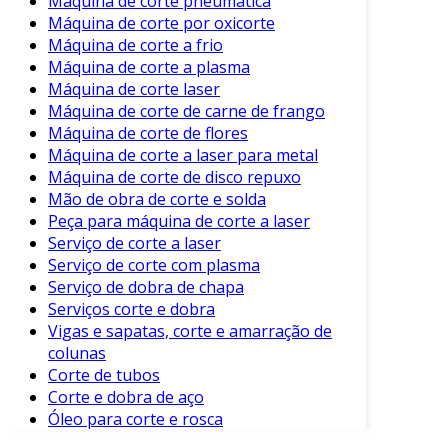
Máquina de corte pneumática
Funcionários bem treinados ajudam a
Máquina de corte por oxicorte
prevenir danos e acidentes.
Máquina de corte a frio
Máquina de corte a plasma
Esses cuidados garantem que os equipamentos
Máquina de corte laser
funcionem sempre em seu máximo potencial.
Máquina de corte de carne de frango
Máquina de corte de flores
Conclusão: A Importância da Escolha
Máquina de corte a laser para metal
do Equipamento
Máquina de corte de disco repuxo
Mão de obra de corte e solda
Escolher o equipamento adequado para corte
Peça para máquina de corte a laser
de caixa é crucial para o sucesso de uma linha
Serviço de corte a laser
de produção. Além de aumentar a eficiência e a
Serviço de corte com plasma
precisão, a escolha correta influencia
Serviço de dobra de chapa
diretamente na qualidade do produto final.
Serviços corte e dobra
Vigas e sapatas, corte e amarração de
Portanto, investir em máquinas de alta
colunas
qualidade e manter um cronograma de
Corte de tubos
manutenção preventiva é fundamental.
Corte e dobra de aço
Óleo para corte e rosca
Esse compromisso com a eficiência não apenas
assegura a satisfação do cliente, mas também