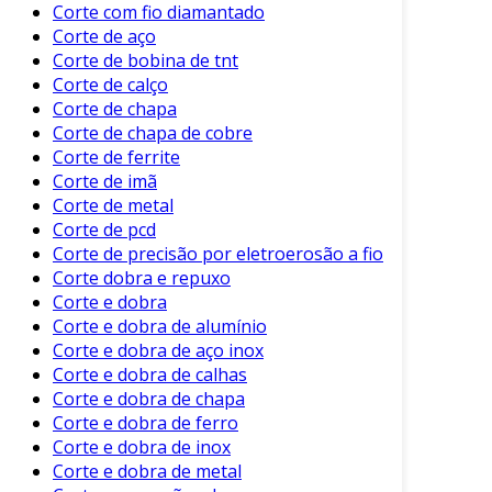
Corte com fio diamantado
Benefícios dos Equipamentos para
Corte de aço
Corte de Caixa
Corte de bobina de tnt
Corte de calço
Adotar equipamentos adequados para o corte
Corte de chapa
de caixa traz uma série de vantagens para as
Corte de chapa de cobre
indústrias. Entre os principais benefícios,
Corte de ferrite
destacam-se:
Corte de imã
Corte de metal
Precisão nas Cortes
: Equipamentos de
Corte de pcd
qualidade garantem cortes exatos,
Corte de precisão por eletroerosão a fio
aumentando a uniformidade.
Corte dobra e repuxo
Corte e dobra
Redução de Desperdícios
: Cortes
Corte e dobra de alumínio
eficientes minimizam o uso de materiais.
Corte e dobra de aço inox
Aumento da Produtividade
: Grande
Corte e dobra de calhas
velocidade de operação acelera o
Corte e dobra de chapa
processo produtivo.
Corte e dobra de ferro
Corte e dobra de inox
Menor Custo Operacional
: A eficiência no
Corte e dobra de metal
corte pode resultar em economia.