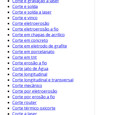
Corte e gravação a laser
Corte e solda
Esses benefícios são cruciais para qualquer
Corte e solda a laser
empresa que busca otimizar seus processos
Corte e vinco
produtivos.
Corte eletroerosão
Aplicações Práticas do Corte de Caixa
Corte eletroerosão a fio
Corte em chapas de acrílico
Os equipamentos para corte de caixa são
Corte em concreto
Corte em eletrodo de grafite
utilizados em várias indústrias, incluindo:
Corte em porcelanato
Indústria Alimentícia
: Produção de
Corte em tnt
embalagens para produtos como snacks e
Corte erosão a fio
Corte jato de Água
bebidas.
Corte longitudinal
Eletroeletrônicos
: Caixas para
Corte longitudinal e transversal
componentes e dispositivos eletrônicos.
Corte mecânico
Corte por eletroerosão
Condicionadores de Ar e Aquecimento
:
Corte por erosão a fio
Embalagens específicas para
Corte router
componentes sensíveis.
Corte térmico oxicorte
Corte a laser
Esses exemplos ilustram a versatilidade dos