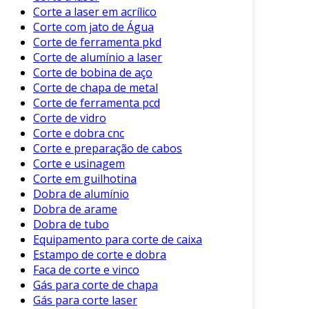
Corte a laser em acrílico
equipamentos, adequando-se a diferentes
Corte com jato de Água
setores.
Corte de ferramenta pkd
Considerações na Escolha do
Corte de alumínio a laser
Equipamento
Corte de bobina de aço
Corte de chapa de metal
Na hora de escolher o equipamento ideal para
Corte de ferramenta pcd
Corte de vidro
corte de caixa, é essencial considerar alguns
Corte e dobra cnc
fatores:
Corte e preparação de cabos
Volume de Produção
: Equipamentos de
Corte e usinagem
Corte em guilhotina
maior capacidade atendem volumes altos.
Dobra de alumínio
Tipo de Material
: Certifique-se de que o
Dobra de arame
equipamento se adapta ao material a ser
Dobra de tubo
cortado.
Equipamento para corte de caixa
Estampo de corte e dobra
Complexidade do Design
: Designs mais
Faca de corte e vinco
elaborados podem exigir máquinas
Gás para corte de chapa
específicas.
Gás para corte laser