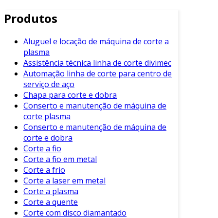
conforme a necessidade da produção. Entre os
Produtos
mais comuns, estão:
Máquinas de Corte a Laser
: Utilizam
Aluguel e locação de máquina de corte a
feixes de laser para realizar cortes
plasma
precisos.
Assistência técnica linha de corte divimec
Automação linha de corte para centro de
Cortadoras de Papel
: Focadas em
serviço de aço
materiais de papel e papelão, são ideais
Chapa para corte e dobra
para produções em larga escala.
Conserto e manutenção de máquina de
Tesouras Pneumáticas
: Oferecem cortes
corte plasma
rápidos e eficientes, sendo indicadas para
Conserto e manutenção de máquina de
corte e dobra
volumes altos.
Corte a fio
Fresadoras
: Úteis para designs
Corte a fio em metal
complexos e personalizações em caixas.
Corte a frio
Corte a laser em metal
Cada um desses equipamentos possui suas
Corte a plasma
particularidades, adequando-se a diferentes
Corte a quente
demandas de produção.
Corte com disco diamantado