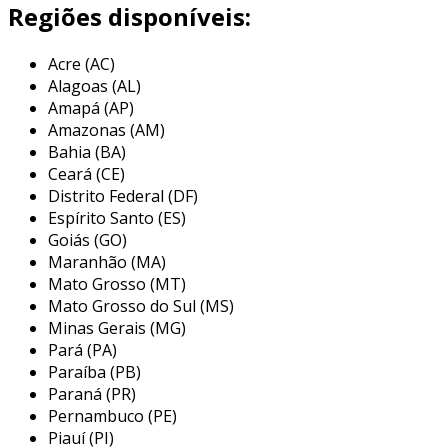
fundamental para garantir que a máquina
Regiões disponíveis:
opere com precisão, prolongando sua vida útil
e evitando falhas operacionais.
Acre (AC)
Alagoas (AL)
esse tipo de manutenção envolve não apenas a
Amapá (AP)
verificação de peças mecânicas e elétricas, mas
Amazonas (AM)
também o monitoramento da qualidade do
Bahia (BA)
plasma, a calibração da potência e a limpeza
Ceará (CE)
dos componentes. uma manutenção regular
Distrito Federal (DF)
pode prevenir paradas inesperadas na
Espírito Santo (ES)
produção, que podem resultar em perdas
Goiás (GO)
Maranhão (MA)
financeiras significativas. além disso, a
Mato Grosso (MT)
realização de manutenções preditivas pode
Mato Grosso do Sul (MS)
identificar problemas antes que se tornem
Minas Gerais (MG)
críticos, aumentando a eficiência da operação.
Pará (PA)
principais práticas de manutenção
Paraíba (PB)
Paraná (PR)
em máquina de corte plasma
Pernambuco (PE)
Piauí (PI)
a manutenção de máquinas de corte plasma