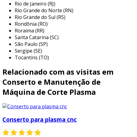
Rio de Janeiro (RJ)
deve incluir práticas essenciais que abrangem o
Rio Grande do Norte (RN)
diagnóstico e a correção de falhas. entre as
Rio Grande do Sul (RS)
principais práticas estão:
Rondônia (RO)
Roraima (RR)
verificação do sistema elétrico:
checar
Santa Catarina (SC)
cabos, conectores e terminais para evitar
São Paulo (SP)
falhas elétricas que podem comprometer
Sergipe (SE)
a operação.
Tocantins (TO)
limpeza do bico de corte:
o bico deve ser
Relacionado com as visitas em
limpo regularmente para eliminar
resíduos acumulados que podem reduzir a
Conserto e Manutenção de
qualidade do corte e aumentar o desgaste.
Máquina de Corte Plasma
inspeção das peças de desgaste:
componentes como eletrodos e bicos têm
uma vida útil limitada e devem ser
substituídos conforme necessário.
Conserto para plasma cnc
verificação do sistema de refrigeração:
manter o sistema de refrigeração em bom