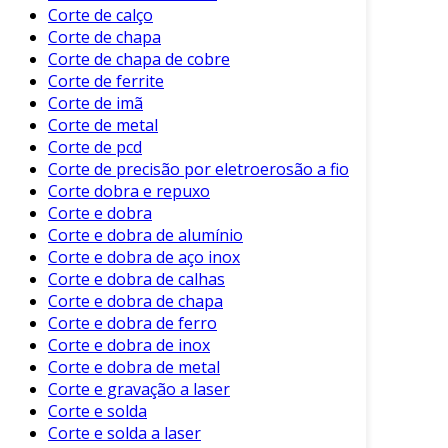
Optar por serviços de corte de vidro
Corte de calço
Corte de chapa
profissionais traz numerosos benefícios. Entre
Corte de chapa de cobre
eles, incluem-se:
Corte de ferrite
Precisão e Acabamento:
Um corte bem-
Corte de imã
Corte de metal
feito garante que as peças se encaixem
Corte de pcd
perfeitamente nas estruturas.
Corte de precisão por eletroerosão a fio
Variedade de Formatos:
A tecnologia
Corte dobra e repuxo
permite criar uma ampla gama de formas
Corte e dobra
e designs.
Corte e dobra de alumínio
Corte e dobra de aço inox
Segurança:
Profissionais treinados
Corte e dobra de calhas
utilizam técnicas adequadas, minimizando
Corte e dobra de chapa
riscos de acidentes.
Corte e dobra de ferro
Otimização de Materiais:
Cortes
Corte e dobra de inox
precisos resultam em menos desperdício
Corte e dobra de metal
Corte e gravação a laser
de vidro, aumentando a sustentabilidade.
Corte e solda
Além disso, o corte de vidro profissional
Corte e solda a laser