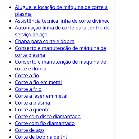
de diamante. Este método é ideal para
Aluguel e locação de máquina de corte a
pequenas peças e cortes simples.
plasma
Assistência técnica linha de corte divimec
Corte Automático:
Feito com máquinas
Automação linha de corte para centro de
especializadas que oferecem alta precisão.
serviço de aço
É indicado para grandes quantidades e
Chapa para corte e dobra
formatos complexos.
Conserto e manutenção de máquina de
Corte a Laser:
Este método é avançado e
corte plasma
permite cortes muito detalhados. O uso de
Conserto e manutenção de máquina de
corte e dobra
laser proporciona acabamentos mais
Corte a fio
limpos, reduzindo o trabalho de
Corte a fio em metal
finalização.
Corte a frio
Corte a laser em metal
Cada técnica apresenta vantagens específicas,
Corte a plasma
que podem ser escolhidas conforme as
Corte a quente
necessidades do projeto.
Corte com disco diamantado
Vantagens do Corte de Vidro
Corte com fio diamantado
Profissional
Corte de aço
Corte de bobina de tnt