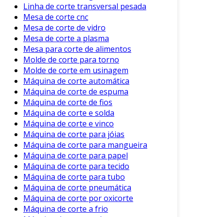
Linha de corte transversal pesada
Mesa de corte cnc
Essas etapas garantem que o vidro esteja
Mesa de corte de vidro
pronto para ser utilizado em qualquer
Mesa de corte a plasma
aplicação desejada.
Mesa para corte de alimentos
Segurança no Corte de Vidro
Molde de corte para torno
Molde de corte em usinagem
A segurança deve ser uma prioridade durante o
Máquina de corte automática
Máquina de corte de espuma
corte de vidro. O uso de equipamentos
Máquina de corte de fios
adequados é imprescindível. Recomenda-se
Máquina de corte e solda
sempre:
Máquina de corte e vinco
Máquina de corte para jóias
Óculos de Segurança:
Protegem os olhos
Máquina de corte para mangueira
de fragmentos.
Máquina de corte para papel
Luvas de Segurança:
Previnem cortes
Máquina de corte para tecido
nas mãos.
Máquina de corte para tubo
Máquina de corte pneumática
Máscaras:
Evitam a inalação de partículas
Máquina de corte por oxicorte
em processos de corte.
Máquina de corte a frio