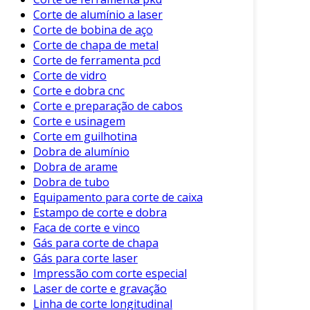
é versátil e essencial em vários contextos.
Corte de alumínio a laser
Processos de Corte de Vidro
Corte de bobina de aço
Corte de chapa de metal
A execução do corte de vidro envolve várias
Corte de ferramenta pcd
Corte de vidro
etapas. Cada uma é crucial para atingir um
Corte e dobra cnc
resultado final de qualidade. Os passos
Corte e preparação de cabos
principais consistem em:
Corte e usinagem
Corte em guilhotina
Planejamento:
Definir medidas e design
Dobra de alumínio
necessários.
Dobra de arame
Preparação do Vidro:
Limpeza e
Dobra de tubo
verificação da peça a ser cortada.
Equipamento para corte de caixa
Estampo de corte e dobra
Marcação:
Usar canetas de marcação
Faca de corte e vinco
especiais para delinear o corte.
Gás para corte de chapa
Corte:
Aplicar a técnica escolhida, seja ela
Gás para corte laser
manual, automática ou a laser.
Impressão com corte especial
Laser de corte e gravação
Acabamento:
Realizar lixamento e
Linha de corte longitudinal
polimento das bordas, se necessário.