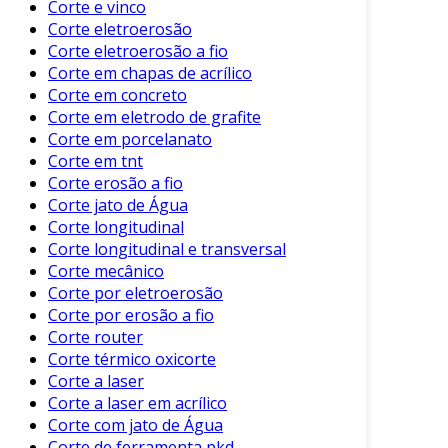
assegura que todas as normas de segurança e
Corte e vinco
Corte eletroerosão
qualidade sejam atendidas.
Corte eletroerosão a fio
Aplicações do Vidro Cortado
Corte em chapas de acrílico
Corte em concreto
O vidro cortado é amplamente utilizado em
Corte em eletrodo de grafite
diversas aplicações. Algumas delas incluem:
Corte em porcelanato
Corte em tnt
Janelas e Portas:
Vidros sob medida
Corte erosão a fio
proporcionam estética e funcionalidade.
Corte jato de Água
Corte longitudinal
Divisórias Internas:
Poços de vidro
Corte longitudinal e transversal
oferecem luminosidade, mantendo a
Corte mecânico
privacidade.
Corte por eletroerosão
Móveis e Decoração:
Mesas de vidro,
Corte por erosão a fio
prateleiras e outros itens decorativos.
Corte router
Corte térmico oxicorte
Arquitetura Exterior:
Fachadas de vidro,
Corte a laser
painéis e coberturas.
Corte a laser em acrílico
Corte com jato de Água
Essas aplicações mostram como o vidro cortado
Corte de ferramenta pkd