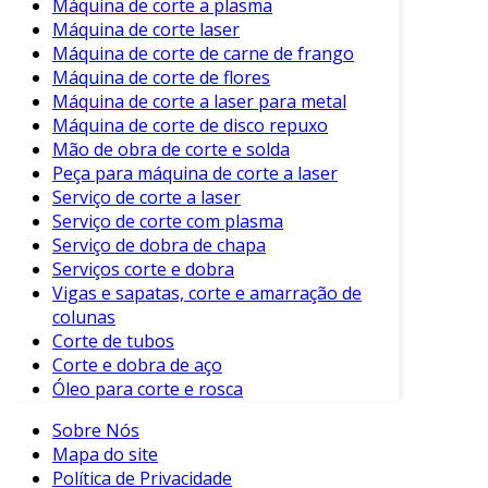
Máquina de corte a plasma
Além disso, o ambiente de trabalho deve ser
Máquina de corte laser
organizado e limpo para evitar acidentes.
Máquina de corte de carne de frango
Considerações Finais
Máquina de corte de flores
Máquina de corte a laser para metal
O corte de vidro é um serviço que combina arte
Máquina de corte de disco repuxo
e técnica. A escolha da técnica apropriada,
Mão de obra de corte e solda
juntamente com a contratação de profissionais
Peça para máquina de corte a laser
Serviço de corte a laser
qualificados, é fundamental para garantir
Serviço de corte com plasma
resultados satisfatórios.
Serviço de dobra de chapa
A versatilidade do vidro cortado, aliado às suas
Serviços corte e dobra
Vigas e sapatas, corte e amarração de
diversas aplicações, o torna um componente
colunas
essencial na indústria atual. Portanto, ao
Corte de tubos
planejar um projeto, considere sempre a
Corte e dobra de aço
importância de um corte preciso e seguro.
Óleo para corte e rosca
Investir em serviços de corte de vidro de
Sobre Nós
qualidade é um passo importante para alcançar
Mapa do site
os melhores resultados em qualquer obra ou
Política de Privacidade