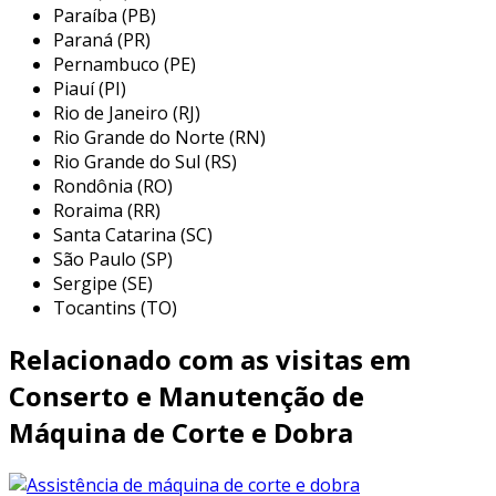
Paraíba (PB)
a dobra de chapa é uma técnica versátil e
Paraná (PR)
amplamente utilizada em diversas indústrias.
Pernambuco (PE)
Piauí (PI)
entre suas principais aplicações, destacam-se:
Rio de Janeiro (RJ)
componentes de máquinas:
peças como
Rio Grande do Norte (RN)
suportes, carcaças e estruturas de
Rio Grande do Sul (RS)
Rondônia (RO)
máquinas muitas vezes são fabricadas por
Roraima (RR)
meio da dobra de chapas, garantindo
Santa Catarina (SC)
resistência e funcionalidade.
São Paulo (SP)
construção civil:
aplicada na produção de
Sergipe (SE)
elementos estruturais, como vigas e
Tocantins (TO)
colunas, a dobra de chapa proporciona a
Relacionado com as visitas em
resistência necessária para suportar
cargas pesadas.
Conserto e Manutenção de
setor automotivo:
utilizada na
Máquina de Corte e Dobra
fabricação de partes da carroceria de
veículos, como painéis, suportes e
estruturas de segurança, a técnica