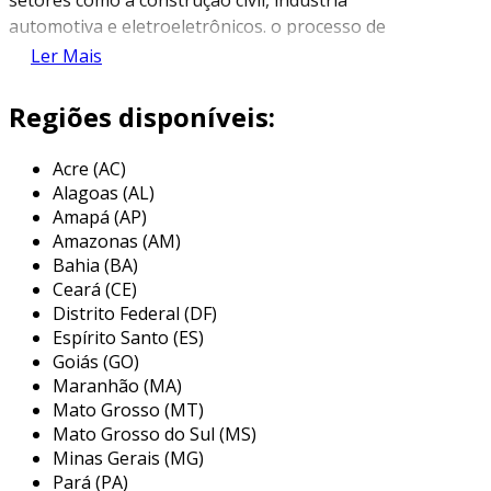
automotiva e eletroeletrônicos. o processo de
dobra pode ser realizado através de diversas
Ler Mais
técnicas e máquinas, sendo as mais comuns as
prensas dobradeiras, que aplicam pressão de
Regiões disponíveis:
maneira controlada na chapa para obter o
formato desejado.
Acre (AC)
Alagoas (AL)
durante a dobra de chapa, diversas variáveis
Amapá (AP)
são consideradas, como a espessura do
Amazonas (AM)
material, o tipo de liga metálica e o ângulo de
Bahia (BA)
dobra. a precisão e a qualidade do resultado
Ceará (CE)
final são impactadas diretamente por esses
Distrito Federal (DF)
fatores. além disso, o cálculo da linha de dobra
Espírito Santo (ES)
é crucial para evitar consequências indesejadas,
Goiás (GO)
Maranhão (MA)
como o empenamento ou a ruptura do
Mato Grosso (MT)
material.
Mato Grosso do Sul (MS)
principais aplicações da dobra de
Minas Gerais (MG)
chapa
Pará (PA)