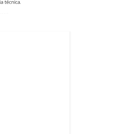
a técnica.
resa.
nda com mais agilidade.
 significativa.
s duras.
uzindo o tempo de inatividade.