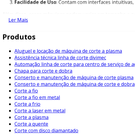
Facilidade de Uso
: Contam com interfaces intuitivas
Além disso, essas máquinas podem variar em tamanho e pe
Ler Mais
Benefícios das Máquinas de Corte para Papel
Produtos
A utilização de uma máquina de corte para papel traz varia
Eficiência de Produção
: Aumento na velocidade de c
Aluguel e locação de máquina de corte a plasma
Assistência técnica linha de corte divimec
Redução de Desperdícios
: Cortes precisos diminuem
Automação linha de corte para centro de serviço de a
Versatilidade
: Capacidade de trabalhar com diferent
Chapa para corte e dobra
Conserto e manutenção de máquina de corte plasma
Facilidade de Manutenção
: A maioria dessas máquin
Conserto e manutenção de máquina de corte e dobra
Corte a fio
Esses fatores contribuem para um melhor retorno sobre o
Corte a fio em metal
Aplicações da Máquina de Corte para Papel
Corte a frio
Corte a laser em metal
As máquinas de corte podem ser usadas em diversos segment
Corte a plasma
Corte a quente
Impressão Gráfica
: Cortes de folhas para livros, revi
Corte com disco diamantado