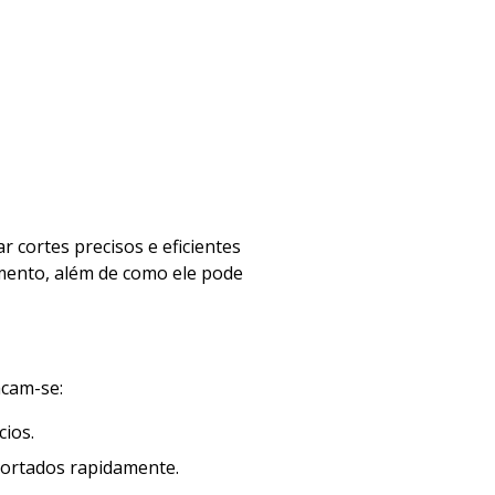
 cortes precisos e eficientes
amento, além de como ele pode
acam-se:
ios.
cortados rapidamente.