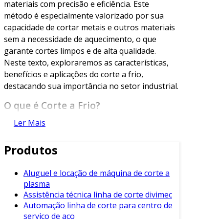
materiais com precisão e eficiência. Este
método é especialmente valorizado por sua
capacidade de cortar metais e outros materiais
sem a necessidade de aquecimento, o que
garante cortes limpos e de alta qualidade.
Neste texto, exploraremos as características,
benefícios e aplicações do corte a frio,
destacando sua importância no setor industrial.
O que é Corte a Frio?
Ler Mais
O corte a frio refere-se a um processo de corte
onde não há geração de calor significativa
Produtos
durante a operação. Este método utiliza
ferramentas de corte afiadas e projetadas para
separar materiais através de forças mecânicas.
Aluguel e locação de máquina de corte a
plasma
Em geral, ele é utilizado em materiais como
Assistência técnica linha de corte divimec
metais, plásticos e compósitos.
Automação linha de corte para centro de
Esse processo é diferente do corte a quente,
serviço de aço