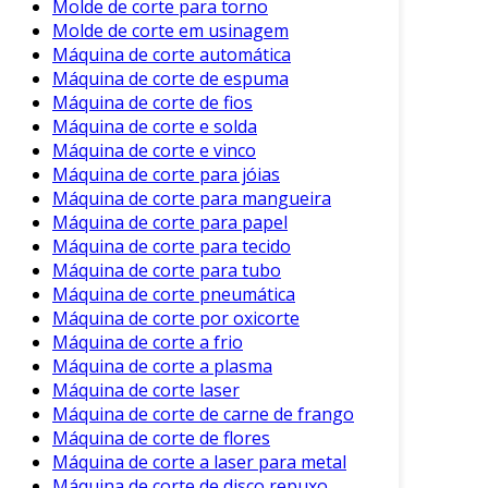
Molde de corte para torno
para cortar chapas e filmes finos.
Molde de corte em usinagem
Máquina de corte automática
Cada tipo de corte possui suas particularidades,
Máquina de corte de espuma
permitindo atender a diferentes demandas da
Máquina de corte de fios
indústria.
Máquina de corte e solda
Máquina de corte e vinco
Considerações Finais
Máquina de corte para jóias
Máquina de corte para mangueira
Em resumo, o corte a frio é uma solução
Máquina de corte para papel
industrial que garante precisão e eficiência em
Máquina de corte para tecido
processos de corte. Através de suas
Máquina de corte para tubo
características e benefícios, ele se destaca como
Máquina de corte pneumática
uma opção viável para diversas indústrias.
Máquina de corte por oxicorte
Máquina de corte a frio
Entender suas aplicações e vantagens é crucial
Máquina de corte a plasma
para empresas que desejam melhorar seus
Máquina de corte laser
processos de produção. Portanto, ao
Máquina de corte de carne de frango
considerar técnicas de corte, o método a frio
Máquina de corte de flores
deve ser levado em conta como uma solução
Máquina de corte a laser para metal
prática e econômica.
Máquina de corte de disco repuxo