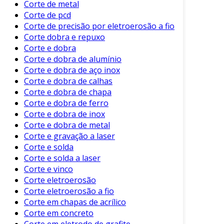
Corte de metal
Redução de Deformações
: Como não há
Corte de pcd
aquecimento, o risco de deformação do
Corte de precisão por eletroerosão a fio
material é minimizado.
Corte dobra e repuxo
Corte Limpo
: Resulta em bordas bem
Corte e dobra
definidas, facilitando a montagem e a
Corte e dobra de alumínio
soldagem posterior.
Corte e dobra de aço inox
Corte e dobra de calhas
Menor Consumo de Energia
: O processo
Corte e dobra de chapa
é energeticamente eficiente, contribuindo
Corte e dobra de ferro
para a sustentabilidade.
Corte e dobra de inox
Aumento da Vida Útil da Ferramenta
:
Corte e dobra de metal
Corte e gravação a laser
As ferramentas utilizadas no corte a frio
Corte e solda
tendem a ter uma vida útil mais longa
Corte e solda a laser
devido ao desgaste reduzido.
Corte e vinco
Menos Resíduos
: Gera menos sobras
Corte eletroerosão
desnecessárias durante o corte.
Corte eletroerosão a fio
Corte em chapas de acrílico
Esses benefícios fazem com que o corte a frio
Corte em concreto
seja a escolha ideal para muitas indústrias,
Corte em eletrodo de grafite