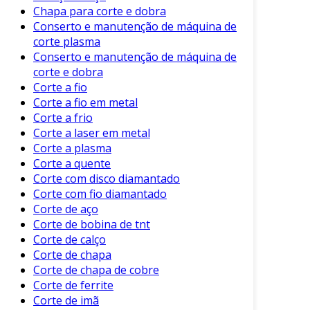
Chapa para corte e dobra
que envolve a aplicação de calor intenso.
Conserto e manutenção de máquina de
Abaixo, apresentamos as principais
corte plasma
características do corte a frio:
Conserto e manutenção de máquina de
corte e dobra
Precisão
: Oferece cortes exatos e com
Corte a fio
tolerâncias mínimas.
Corte a fio em metal
Acabamento Superficial
: Produz
Corte a frio
superfícies lisas, reduzindo a necessidade
Corte a laser em metal
de tratamento adicional.
Corte a plasma
Corte a quente
Versatilidade
: Aplica-se a uma ampla
Corte com disco diamantado
gama de materiais e espessuras.
Corte com fio diamantado
Benefícios do Corte a Frio
Corte de aço
Corte de bobina de tnt
O corte a frio possui diversas vantagens que o
Corte de calço
Corte de chapa
tornam uma escolha popular em muitas
Corte de chapa de cobre
aplicações industriais. Entre os principais
Corte de ferrite
benefícios, destacam-se:
Corte de imã