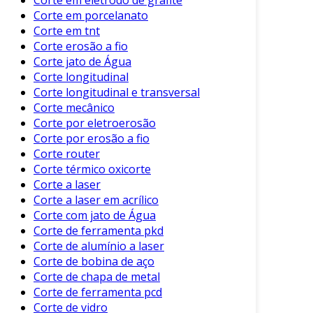
como automotiva, construção e metalúrgica.
Corte em porcelanato
Corte em tnt
Aplicações do Corte a Frio
Corte erosão a fio
Corte jato de Água
O corte a frio é utilizado em diversas indústrias
Corte longitudinal
e aplicações. A seguir, apresentamos algumas
Corte longitudinal e transversal
das principais:
Corte mecânico
Corte por eletroerosão
Indústria Automotiva
: Utilizado para
Corte por erosão a fio
cortar peças metálicas e componentes
Corte router
estruturais, garantindo precisão e
Corte térmico oxicorte
encaixes adequados.
Corte a laser
Corte a laser em acrílico
Construção Civil
: É empregado no corte
Corte com jato de Água
de estruturas metálicas e decorações em
Corte de ferramenta pkd
alumínio.
Corte de alumínio a laser
Eletroeletrônicos
: Permite o corte de
Corte de bobina de aço
componentes em materiais plásticos e
Corte de chapa de metal
metálicos utilizados em equipamentos
Corte de ferramenta pcd
Corte de vidro
eletrônicos.