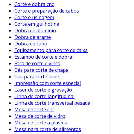
Corte e dobra cnc
Fabricação de Ferramentas
: Utilizado na
Corte e preparação de cabos
produção de lâminas de corte e
Corte e usinagem
ferramentas de precisão.
Corte em guilhotina
Dobra de alumínio
Essas aplicações demonstram como o corte a
Dobra de arame
frio é um método versátil e eficaz na produção
Dobra de tubo
industrial.
Equipamento para corte de caixa
Estampo de corte e dobra
Tipos de Cortes Realizados
Faca de corte e vinco
Gás para corte de chapa
Existem diferentes tipos de corte que podem
Gás para corte laser
ser realizados através do método a frio. Entre
Impressão com corte especial
os mais comuns, podemos citar:
Laser de corte e gravação
Linha de corte longitudinal
Corte a laser
: Altamente preciso e
Linha de corte transversal pesada
utilizado para detalhes finos.
Mesa de corte cnc
Corte por serra
: Ideal para cortes mais
Mesa de corte de vidro
grossos e em diferentes ângulos.
Mesa de corte a plasma
Mesa para corte de alimentos
Corte por cisalhamento
: Usa uma lâmina