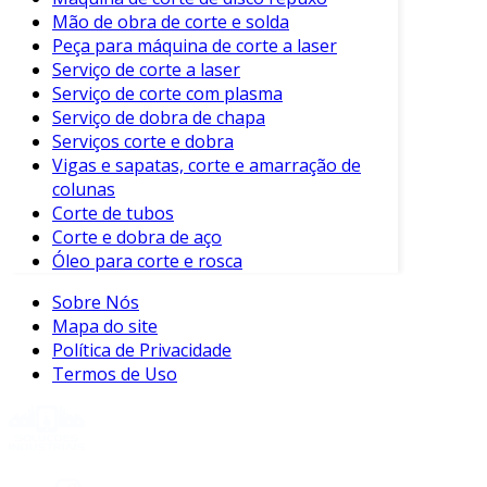
Mão de obra de corte e solda
Além disso, em um mercado cada vez mais
Peça para máquina de corte a laser
competitivo, adotar métodos que
Serviço de corte a laser
proporcionam maior eficiência pode ser um
Serviço de corte com plasma
diferencial significativo. Com a escolha certa, as
Serviço de dobra de chapa
empresas podem otimizar suas operações,
Serviços corte e dobra
Vigas e sapatas, corte e amarração de
reduzindo custos e melhorando a qualidade de
colunas
seus produtos.
Corte de tubos
Corte e dobra de aço
Óleo para corte e rosca
Sobre Nós
Mapa do site
Política de Privacidade
Termos de Uso