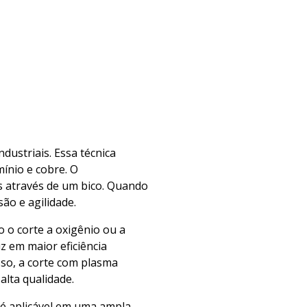
dustriais. Essa técnica
mínio e cobre. O
os através de um bico. Quando
ão e agilidade.
 o corte a oxigênio ou a
z em maior eficiência
so, a corte com plasma
lta qualidade.
 é aplicável em uma ampla