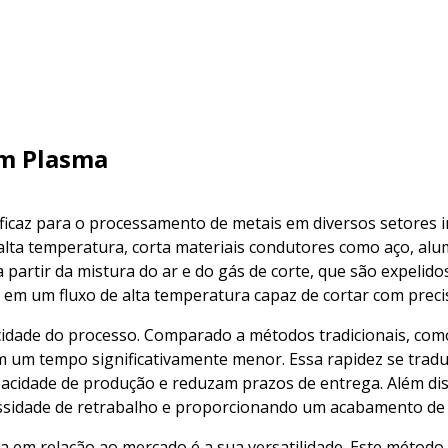
om Plasma
icaz para o processamento de metais em diversos setores in
 alta temperatura, corta materiais condutores como aço, alu
partir da mistura do ar e do gás de corte, que são expelid
 em um fluxo de alta temperatura capaz de cortar com precis
idade do processo. Comparado a métodos tradicionais, como
m um tempo significativamente menor. Essa rapidez se tradu
cidade de produção e reduzam prazos de entrega. Além dis
ssidade de retrabalho e proporcionando um acabamento de a
ma em relação ao mercado é a sua versatilidade. Este método