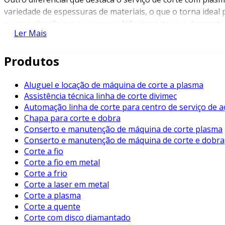
variedade de espessuras de materiais, o que o torna ideal
personalização em suas peças. Não importa se a demanda é
Ler Mais
necessidades específicas do cliente.
Empresas que buscam qualidade em seus processos industr
Produtos
Setores como a construção civil, indústria automotiva e 
que suas peças e componentes atendam às rigorosas norma
Aluguel e locação de máquina de corte a plasma
apenas asseguram um produto final superior, mas também 
Assistência técnica linha de corte divimec
Automação linha de corte para centro de serviço de a
Investir no serviço de corte com plasma não é apenas uma
Chapa para corte e dobra
resultados da sua empresa. A eficiência e a qualidade que
Conserto e manutenção de máquina de corte plasma
competitividade no mercado. Portanto, para empresas que 
Conserto e manutenção de máquina de corte e dobra
sem dúvida, uma ferramenta que traz resultados tangíveis.
Corte a fio
Corte a fio em metal
Ao considerar a implementação de soluções de corte em sua
Corte a frio
Nossos especialistas podem fornecer informações detalha
Corte a laser em metal
elaborar uma proposta customizada para suas necessidades.
Corte a plasma
uma cotação e descubra como nossos parceiros podem tran
Corte a quente
Corte com disco diamantado