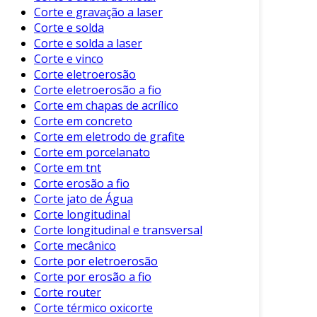
sendo escolhida de acordo com o tipo de
Corte e gravação a laser
material, espessura e a precisão necessária.
Corte e solda
Corte e solda a laser
Aplicações do Corte de Tubos
Corte e vinco
Corte eletroerosão
As aplicações do corte de tubos são vastas e
Corte eletroerosão a fio
variadas. Alguns setores que se beneficiam
Corte em chapas de acrílico
desta técnica incluem:
Corte em concreto
Corte em eletrodo de grafite
Construção Civil
: Onde tubos de PVC e
Corte em porcelanato
metal são cortados para sistemas de
Corte em tnt
encanamento.
Corte erosão a fio
Corte jato de Água
Indústria Automotiva
: Tubos são
Corte longitudinal
cortados para criar estruturas e
Corte longitudinal e transversal
componentes.
Corte mecânico
Petróleo e Gás
: O corte de tubos é
Corte por eletroerosão
essencial para a tubulação e
Corte por erosão a fio
infraestrutura.
Corte router
Corte térmico oxicorte
Indústria de Alimentos e Bebidas
: