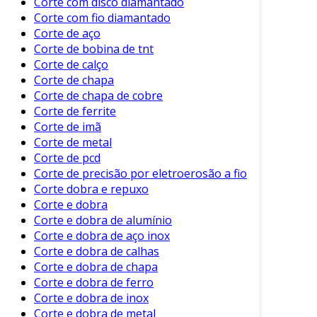
Corte com disco diamantado
o gás e gerar um jato de plasma.
Corte com fio diamantado
Ideal para metais mais espessos e
Corte de aço
oferece cortes muito limpos.
Corte de bobina de tnt
Corte de calço
Corte a Laser
:
Corte de chapa
Corte de chapa de cobre
Proporciona cortes precise e de alta
Corte de ferrite
qualidade.
Corte de imã
É a escolha preferida para tubos de
Corte de metal
aço inoxidável e outros materiais
Corte de pcd
finos.
Corte de precisão por eletroerosão a fio
Corte dobra e repuxo
Corte com Lâmina de Serra
:
Corte e dobra
Corte e dobra de alumínio
Utiliza uma serra que corta o tubo
Corte e dobra de aço inox
sem deixar rebarbas.
Corte e dobra de calhas
Eficaz para uma ampla gama de
Corte e dobra de chapa
tamanhos de tubos.
Corte e dobra de ferro
Corte e dobra de inox
Cada técnica possui suas vantagens específicas,
Corte e dobra de metal