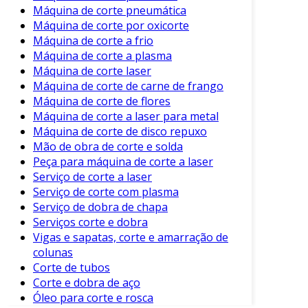
Máquina de corte pneumática
e eficiência de projetos industriais.
Máquina de corte por oxicorte
Compreender as diferentes técnicas e suas
Máquina de corte a frio
aplicações permite que as empresas realizem
Máquina de corte a plasma
um trabalho mais eficiente e que atenda às
Máquina de corte laser
exigências do mercado.
Máquina de corte de carne de frango
Máquina de corte de flores
Portanto, ao optar por um determinado
Máquina de corte a laser para metal
método de corte de tubos, é crucial realizar
Máquina de corte de disco repuxo
uma análise criteriosa das necessidades e
Mão de obra de corte e solda
características do projeto em questão. Isso
Peça para máquina de corte a laser
garantirá não apenas um bom resultado final,
Serviço de corte a laser
mas também uma melhor utilização dos
Serviço de corte com plasma
recursos disponíveis.
Serviço de dobra de chapa
Serviços corte e dobra
Vigas e sapatas, corte e amarração de
colunas
Corte de tubos
Corte e dobra de aço
Óleo para corte e rosca