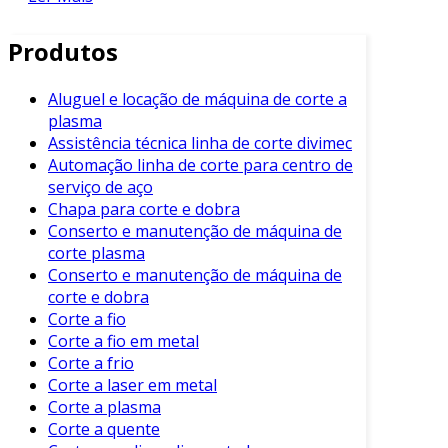
cada uma com suas características e vantagens.
As mais comuns incluem:
Produtos
Corte Manual
:
Aluguel e locação de máquina de corte a
Utilizado em situações em que cortes
plasma
precisos não são essenciais.
Assistência técnica linha de corte divimec
Ferramentas manuais como serrotes
Automação linha de corte para centro de
ou alicates de corte são comuns.
serviço de aço
Chapa para corte e dobra
Corte a Gás
:
Conserto e manutenção de máquina de
corte plasma
Utiliza uma chama altamente
Conserto e manutenção de máquina de
concentrada para aquecer e cortar o
corte e dobra
metal.
Corte a fio
Eficiente para tubos de grandes
Corte a fio em metal
diâmetros.
Corte a frio
Corte a laser em metal
Corte por Plasma
:
Corte a plasma
Corte a quente
Utiliza um arco elétrico para ionizar