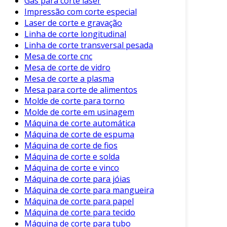
Gás para corte laser
Qualidade
: Cortes bem feitos minimizam
Impressão com corte especial
a necessidade de retrabalho.
Laser de corte e gravação
Versatilidade
: Várias técnicas podem ser
Linha de corte longitudinal
Linha de corte transversal pesada
aplicadas a diferentes materiais e
Mesa de corte cnc
espessuras.
Mesa de corte de vidro
Consequentemente, empresas que investem
Mesa de corte a plasma
Mesa para corte de alimentos
em boas práticas de corte de tubos conseguem
Molde de corte para torno
aumentar a produtividade e reduzir custos.
Molde de corte em usinagem
Considerações Finais
Máquina de corte automática
Máquina de corte de espuma
A escolha da técnica de corte de tubos deve ser
Máquina de corte de fios
feita de acordo com as necessidades específicas
Máquina de corte e solda
de cada projeto. Além dos benefícios
Máquina de corte e vinco
Máquina de corte para jóias
mencionados, é importante considerar fatores
Máquina de corte para mangueira
como o custo e a capacidade de produção.
Máquina de corte para papel
Em resumo, o corte de tubos é uma operação
Máquina de corte para tecido
Máquina de corte para tubo
essencial que impacta diretamente na qualidade