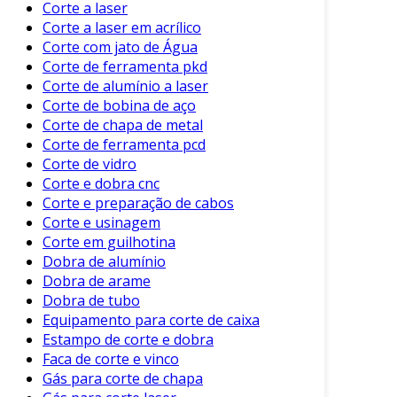
Corte a laser
Utiliza tubos de aço inoxidável para
Corte a laser em acrílico
conduzir produtos, exigindo cortes
Corte com jato de Água
precisos.
Corte de ferramenta pkd
Corte de alumínio a laser
Além disso, o corte de tubos também é vital em
Corte de bobina de aço
setores de energia e transporte, onde a
Corte de chapa de metal
integridade e a precisão são cruciais.
Corte de ferramenta pcd
Corte de vidro
Benefícios do Corte de Tubos
Corte e dobra cnc
Corte e preparação de cabos
Adotar técnicas adequadas de corte de tubos
Corte e usinagem
traz diversos benefícios. Entre os principais,
Corte em guilhotina
podemos destacar:
Dobra de alumínio
Dobra de arame
Precisão
: Métodos como o corte a laser
Dobra de tubo
garantem que as dimensões e ângulos
Equipamento para corte de caixa
sejam exatos.
Estampo de corte e dobra
Eficiência
: Técnicas automatizadas
Faca de corte e vinco
reduzem o tempo de produção.
Gás para corte de chapa