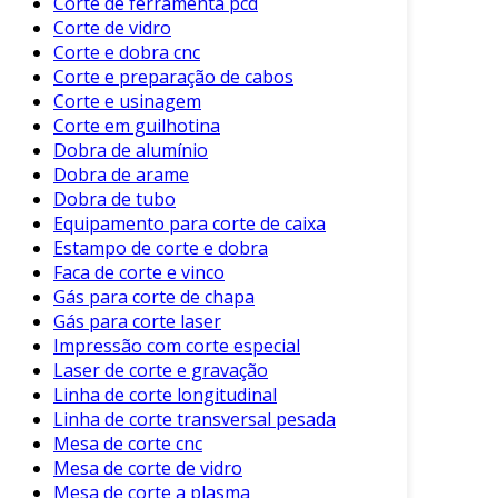
Corte de ferramenta pcd
Corte de vidro
Cuidados e Manutenção
Corte e dobra cnc
Corte e preparação de cabos
Além dos benefícios mencionados, é
Corte e usinagem
importante considerar a manutenção adequada
Corte em guilhotina
dos equipamentos utilizados no corte de chapa
Dobra de alumínio
de metal. A falta de cuidados pode levar a
Dobra de arame
quebras e paradas na produção, gerando
Dobra de tubo
prejuízos.
Equipamento para corte de caixa
Estampo de corte e dobra
Os cuidados incluem:
Faca de corte e vinco
Gás para corte de chapa
Limpeza Regular
: Remover resíduos de
Gás para corte laser
metal e sujeira para manter a eficiência.
Impressão com corte especial
Calibração
: Ajustes periódicos para
Laser de corte e gravação
garantir cortes precisos.
Linha de corte longitudinal
Linha de corte transversal pesada
Inspeção de Ferramentas
: Verificar
Mesa de corte cnc
lâminas e outros componentes
Mesa de corte de vidro
frequentemente.
Mesa de corte a plasma