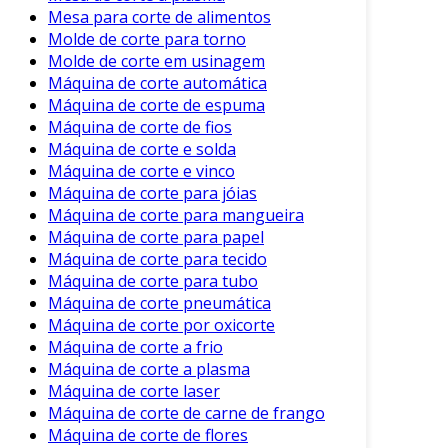
Mesa para corte de alimentos
Dessa forma, a manutenção adequada não
Molde de corte para torno
apenas preserva os equipamentos, mas
Molde de corte em usinagem
também otimiza os resultados.
Máquina de corte automática
Máquina de corte de espuma
Conclusão
Máquina de corte de fios
Máquina de corte e solda
O corte de chapa de metal é uma atividade
Máquina de corte e vinco
crucial em diversas indústrias. A adoção das
Máquina de corte para jóias
tecnologias mais apropriadas, aliada a uma
Máquina de corte para mangueira
manutenção adequada, garante eficiência e
Máquina de corte para papel
qualidade no processo produtivo. Portanto,
Máquina de corte para tecido
compreender as nuances desse procedimento é
Máquina de corte para tubo
essencial para qualquer empresa que deseja
Máquina de corte pneumática
manter sua competitividade e excelência no
Máquina de corte por oxicorte
mercado.
Máquina de corte a frio
Máquina de corte a plasma
Investir nessa área é investir na qualidade do
Máquina de corte laser
produto final e na otimização do processo
Máquina de corte de carne de frango
industrial. Assim, as empresas poderão se
Máquina de corte de flores