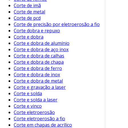
para cortar rapidamente.
Corte de imã
Corte Mecanizado (Máquina de Corte)
:
Corte de metal
Feito com máquinas que utilizam lâminas
Corte de pcd
específicas para cortes em diferentes
Corte de precisão por eletroerosão a fio
formatos.
Corte dobra e repuxo
Corte e dobra
Corte Oxicorte
: Combina oxigênio e gás
Corte e dobra de alumínio
acetileno, sendo ideal para chapas de aço
Corte e dobra de aço inox
carbono com espessuras maiores.
Corte e dobra de calhas
Corte e dobra de chapa
Cada uma dessas tecnologias possui
Corte e dobra de ferro
características que atendem a diferentes
Corte e dobra de inox
necessidades. Além disso, a escolha do método
Corte e dobra de metal
adequado impacta diretamente a qualidade e
Corte e gravação a laser
eficiência do produto final.
Corte e solda
Corte e solda a laser
Benefícios do Corte de Chapa de
Corte e vinco
Metal
Corte eletroerosão
Corte eletroerosão a fio
O corte de chapa de metal oferece diversos
Corte em chapas de acrílico