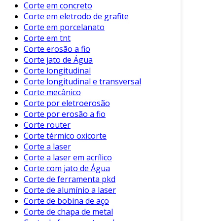
benefícios que são essenciais para a indústria.
Corte em concreto
Entre os principais, destacam-se:
Corte em eletrodo de grafite
Corte em porcelanato
Precisão
: Tecnologia como o corte a laser
Corte em tnt
garante cortes detalhados, minimizando
Corte erosão a fio
erros.
Corte jato de Água
Corte longitudinal
Reduced Waste
: Processos otimizados de
Corte longitudinal e transversal
corte reduzem o desperdício de material.
Corte mecânico
Rapidez
: Algumas máquinas conseguem
Corte por eletroerosão
realizar cortes em alta velocidade,
Corte por erosão a fio
aumentando a produtividade da operação.
Corte router
Corte térmico oxicorte
Versatilidade
: Capaz de cortar diferentes
Corte a laser
tipos de metais e espessuras, adaptando-
Corte a laser em acrílico
se a diversas necessidades.
Corte com jato de Água
Corte de ferramenta pkd
Esses benefícios tornam o corte de chapa de
Corte de alumínio a laser
metal uma escolha imprescindível para
Corte de bobina de aço
empresas que buscam aumentar sua
Corte de chapa de metal
competitividade.