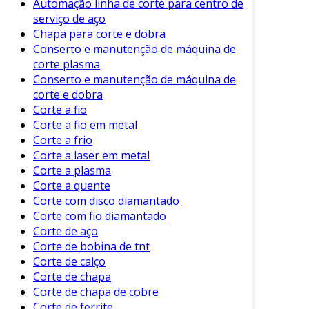
Automação linha de corte para centro de
peças de aparelhos e equipamentos.
serviço de aço
Chapa para corte e dobra
Essa versatilidade na aplicação demonstra a
Conserto e manutenção de máquina de
relevância do corte de chapa de metal na
corte plasma
produção moderna. Portanto, o entendimento
Conserto e manutenção de máquina de
das tecnologias disponíveis é essencial para
corte e dobra
otimizar processos e resultados.
Corte a fio
Corte a fio em metal
Tecnologias de Corte de Chapa de
Corte a frio
Metal
Corte a laser em metal
Corte a plasma
As principais tecnologias utilizadas no corte de
Corte a quente
chapa de metal incluem:
Corte com disco diamantado
Corte com fio diamantado
Corte a Laser
: Utiliza um feixe de laser
Corte de aço
concentrado para realizar cortes precisos
Corte de bobina de tnt
e com acabamento fino.
Corte de calço
Corte de chapa
Corte por Plasma
: Ideal para metais mais
Corte de chapa de cobre
espessos, utilizando um jato de plasma
Corte de ferrite