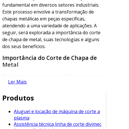
fundamental em diversos setores industriais.
Este processo envolve a transformação de
chapas metálicas em peças específicas,
atendendo a uma variedade de aplicações. A
seguir, será explorada a importância do corte
de chapa de metal, suas tecnologias e alguns
dos seus benefícios.
Importância do Corte de Chapa de
Metal
O corte preciso de chapas metálicas é vital para
Ler Mais
a fabricação de componentes em setores como:
Automotivo
: Utilizado na produção de
Produtos
estruturas e partes de veículos.
Construção Civil
: Essencial na fabricação
Aluguel e locação de máquina de corte a
plasma
de estruturas metálicas e revestimentos.
Assistência técnica linha de corte divimec
Eletroeletrônicos
: Necessário para criar