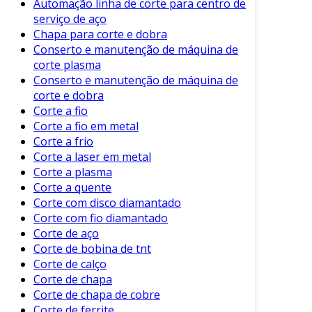
ferromagnéticos em muitos casos,
Automação linha de corte para centro de
especialmente quando a eficiência energética é
serviço de aço
Chapa para corte e dobra
uma prioridade. Por causa dessas
Conserto e manutenção de máquina de
características, muitas indústrias têm buscado
corte plasma
cortes especializados desse material para
Conserto e manutenção de máquina de
atender a suas necessidades.
corte e dobra
Vantagens do Corte de Ferrite
Corte a fio
Corte a fio em metal
O corte de ferrite apresenta diversas
Corte a frio
Corte a laser em metal
vantagens em comparação a outros métodos
Corte a plasma
de corte e materiais. Aqui estão alguns dos
Corte a quente
benefícios mais relevantes:
Corte com disco diamantado
Corte com fio diamantado
Precisão
: O corte em alta precisão
Corte de aço
minimiza desgastes e perdas de material.
Corte de bobina de tnt
Eficiência Energética
: Minimiza as perdas
Corte de calço
magnéticas, aumentando a eficiência dos
Corte de chapa
componentes.
Corte de chapa de cobre
Corte de ferrite