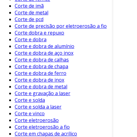
Versatilidade
: Pode ser aplicado em
Corte de imã
formatos variados para diferentes
Corte de metal
aplicações, como indutores e
Corte de pcd
transformadores.
Corte de precisão por eletroerosão a fio
Custo-efetividade
: Embora o
Corte dobra e repuxo
Corte e dobra
investimento inicial seja considerável, a
Corte e dobra de alumínio
durabilidade do material reduz custos a
Corte e dobra de aço inox
longo prazo.
Corte e dobra de calhas
Corte e dobra de chapa
Além dos benefícios mencionados, o corte de
Corte e dobra de ferro
ferrite também se destaca na produção em
Corte e dobra de inox
larga escala. Isso possibilita a fabricação de
Corte e dobra de metal
componentes consistentes e de qualidade,
Corte e gravação a laser
exigidas em produtos eletrônicos.
Corte e solda
Corte e solda a laser
Processos de Corte
Corte e vinco
Corte eletroerosão
O corte de ferrite pode ser realizado através de
Corte eletroerosão a fio
diferentes métodos. Os principais incluem:
Corte em chapas de acrílico