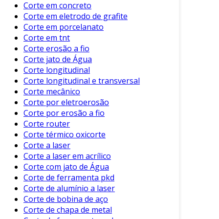
Corte a Laser
: Oferece precisão e cortes
Corte em concreto
Corte em eletrodo de grafite
limpos. É adequado para formas
Corte em porcelanato
complexas.
Corte em tnt
Corte Mecânico
: Este método é utilizado
Corte erosão a fio
para cortes mais simples, sendo uma
Corte jato de Água
opção viável para processos em larga
Corte longitudinal
escala.
Corte longitudinal e transversal
Corte mecânico
Corte por Jato d’Água
: Ideal para chapas
Corte por eletroerosão
mais espessas, preserva as propriedades
Corte por erosão a fio
do material, evitando aquecimento
Corte router
excessivo.
Corte térmico oxicorte
Corte a laser
A escolha do processo de corte pode influenciar
Corte a laser em acrílico
diretamente na qualidade do produto final.
Corte com jato de Água
Portanto, é importante considerar as
Corte de ferramenta pkd
especificidades de cada aplicação.
Corte de alumínio a laser
Corte de bobina de aço
Aplicações do Corte de Ferrite
Corte de chapa de metal