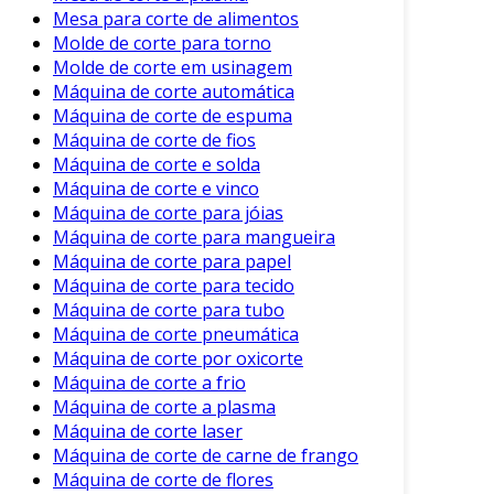
Mesa para corte de alimentos
Manutenção e Cuidados
Molde de corte para torno
Molde de corte em usinagem
É vital manter os componentes de ferrite
Máquina de corte automática
adequadamente. Aqui estão algumas práticas
Máquina de corte de espuma
recomendadas:
Máquina de corte de fios
Máquina de corte e solda
Armazenamento Adequado
: Mantenha
Máquina de corte e vinco
os itens em ambientes secos e afastados
Máquina de corte para jóias
de umidade.
Máquina de corte para mangueira
Máquina de corte para papel
Evitar Impactos
: O ferrite é suscetível a
Máquina de corte para tecido
fraturas, por isso o manuseio deve ser
Máquina de corte para tubo
cuidadoso.
Máquina de corte pneumática
Limpeza Regular
: Utilize panos macios
Máquina de corte por oxicorte
para limpar a superfície, evitando
Máquina de corte a frio
Máquina de corte a plasma
abrasivos.
Máquina de corte laser
Consequentemente, seguir essas práticas
Máquina de corte de carne de frango
ajudará a prolongar a vida útil dos
Máquina de corte de flores