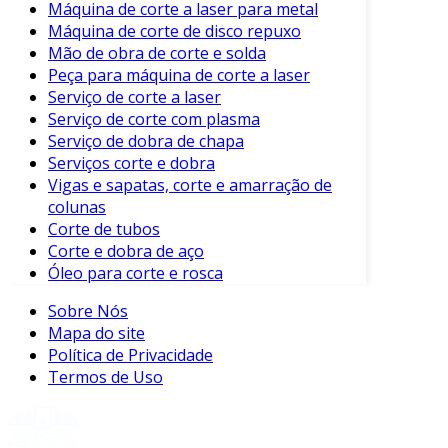
Máquina de corte a laser para metal
componentes de ferrite, assegurando seu
Máquina de corte de disco repuxo
desempenho ótimo.
Mão de obra de corte e solda
Conclusão
Peça para máquina de corte a laser
Serviço de corte a laser
O corte de ferrite é um aspecto crucial da
Serviço de corte com plasma
fabricação de componentes eletrônicos. As
Serviço de dobra de chapa
suas propriedades magnéticas, aliadas a
Serviços corte e dobra
Vigas e sapatas, corte e amarração de
métodos de corte precisos, fazem do ferrite um
colunas
material inigualável para várias aplicações.
Corte de tubos
Portanto, escolher um fornecedor
Corte e dobra de aço
Óleo para corte e rosca
especializado é essencial para garantir a
qualidade e a eficiência dos componentes
Sobre Nós
preparados. Com a crescente demanda por
Mapa do site
tecnologia eficiente, a importância do corte de
Política de Privacidade
ferrite só tende a aumentar, solidificando sua
Termos de Uso
posição na indústria. O futuro está em mãos
com a precisão e a inovação que o corte de
ferrite oferece.