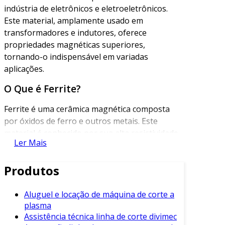
indústria de eletrônicos e eletroeletrônicos.
Este material, amplamente usado em
transformadores e indutores, oferece
propriedades magnéticas superiores,
tornando-o indispensável em variadas
aplicações.
O Que é Ferrite?
Ferrite é uma cerâmica magnética composta
por óxidos de ferro e outros metais. Este
material é conhecido por sua alta resistividade
Ler Mais
elétrica e baixa perda magnética.
Consequentemente, é amplamente utilizado em
Produtos
componentes que operam em altas
frequências.
Aluguel e locação de máquina de corte a
Adicionalmente, o ferrite é uma escolha
plasma
popular para substituir metais
Assistência técnica linha de corte divimec