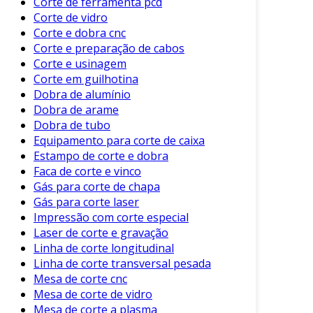
Corte de ferramenta pcd
O corte de ferrite é amplamente utilizado em
Corte de vidro
diversas indústrias. Aqui estão algumas
Corte e dobra cnc
aplicações comuns:
Corte e preparação de cabos
Corte e usinagem
Transformadores
: Utilizados em
Corte em guilhotina
dispositivos de eletricidade, precisam de
Dobra de alumínio
materiais altamente eficientes.
Dobra de arame
Indutores
: Essenciais em circuitos
Dobra de tubo
Equipamento para corte de caixa
eletrônicos, onde a eficiência energética é
Estampo de corte e dobra
uma prioridade.
Faca de corte e vinco
Antenas
: O ferrite contribui para
Gás para corte de chapa
melhorar o desempenho em antenas de
Gás para corte laser
rádio e comunicação.
Impressão com corte especial
Laser de corte e gravação
Essas aplicações ilustram a importância do
Linha de corte longitudinal
corte de ferrite em tecnologias modernas. Além
Linha de corte transversal pesada
disso, garantem o funcionamento eficaz de
Mesa de corte cnc
muitos dispositivos eletrônicos usados no dia a
Mesa de corte de vidro
dia.
Mesa de corte a plasma