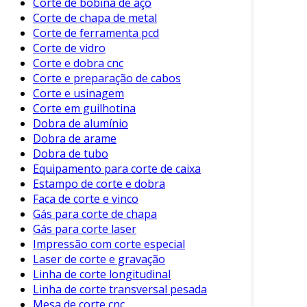
Corte de bobina de aço
Manutenção Mensal
: Realize uma
Corte de chapa de metal
inspeção mais detalhada, com foco nos
Corte de ferramenta pcd
componentes listados anteriormente.
Corte de vidro
Revisão Semestral
: Considere uma
Corte e dobra cnc
revisão feita por um técnico especializado,
Corte e preparação de cabos
para um diagnóstico mais preciso.
Corte e usinagem
Corte em guilhotina
Erros Comuns
Dobra de alumínio
Dobra de arame
Durante a manutenção, é crucial evitar alguns
Dobra de tubo
erros recorrentes. Entre eles, destacam-se:
Equipamento para corte de caixa
Estampo de corte e dobra
Uso de Peças Inadequadas
: Sempre
Faca de corte e vinco
utilize peças recomendadas pelo
Gás para corte de chapa
fabricante.
Gás para corte laser
Impressão com corte especial
Negligência em Limpezas
: A falta de
Laser de corte e gravação
limpeza pode levar ao acúmulo de
Linha de corte longitudinal
resíduos e provocar falhas.
Linha de corte transversal pesada
Falta de Registro
: Documente todas as
Mesa de corte cnc