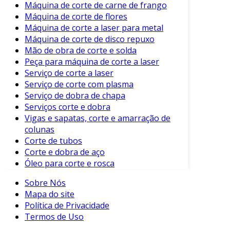
Máquina de corte de carne de frango
Conclusão
Máquina de corte de flores
Máquina de corte a laser para metal
A manutenção de máquinas de corte plasma
Máquina de corte de disco repuxo
não deve ser subestimada. Enquanto a
Mão de obra de corte e solda
eficiência do equipamento depende
Peça para máquina de corte a laser
Serviço de corte a laser
diretamente de uma boa manutenção, seguir
Serviço de corte com plasma
as práticas recomendadas resulta em cortes de
Serviço de dobra de chapa
alta qualidade e colocações seguras.
Serviços corte e dobra
Vigas e sapatas, corte e amarração de
Além disso, a cultura da manutenção preventiva
colunas
pode transformar a forma como as indústrias
Corte de tubos
enxergam seus equipamentos. Adotar uma
Corte e dobra de aço
abordagem proativa permitirá que as
Óleo para corte e rosca
empresas se destaquem em um mercado cada
vez mais competitivo.
Sobre Nós
Mapa do site
Investir tempo e recursos na manutenção
Política de Privacidade
adequada de máquinas de corte plasma é o
Termos de Uso
caminho certo para otimizar o desempenho e