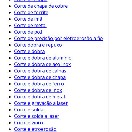
conforme o esperado.
Corte de chapa de cobre
Corte de ferrite
Principais Componentes a Serem
Corte de imã
Verificados
Corte de metal
Corte de pcd
Para realizar uma manutenção eficaz, é
Corte de precisão por eletroerosão a fio
importante focar em componentes específicos
Corte dobra e repuxo
da máquina de corte plasma. Os principais itens
Corte e dobra
a serem verificados incluem:
Corte e dobra de alumínio
Corte e dobra de aço inox
Bicos de Corte
: Verifique se estão
Corte e dobra de calhas
desgastados. Troque-os quando
Corte e dobra de chapa
necessário.
Corte e dobra de ferro
Corte e dobra de inox
Eletrodos
: Inspecione e substitua se
Corte e dobra de metal
estiverem danificados ou desgastados.
Corte e gravação a laser
Sistema de Gás
: Certifique-se de que não
Corte e solda
há vazamentos e que a pressão do gás
Corte e solda a laser
está adequada.
Corte e vinco
Corte eletroerosão
Cabos e Conexões
: Revise todos os cabos