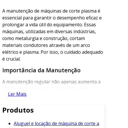
A manutenção de máquinas de corte plasma é
essencial para garantir o desempenho eficaz e
prolongar a vida útil do equipamento. Essas
máquinas, utilizadas em diversas indústrias,
como metalurgia e construção, cortam
materiais condutores através de um arco
elétrico e plasma. Por isso, o cuidado adequado
é crucial.
Importância da Manutenção
A manutenção regular não apenas aumenta a
eficiência operacional, mas também reduz o
Ler Mais
tempo de inatividade. Além disso, ajuda a evitar
falhas catastróficas que podem resultar em
Produtos
custos elevados de reparo. Portanto, conhecer
as práticas de manutenção é fundamental para
qualquer operação que utilize este tipo de
Aluguel e locação de máquina de corte a