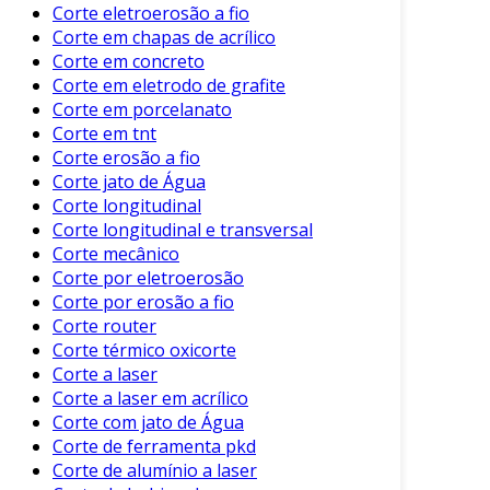
Corte eletroerosão a fio
para verificar se não há danos ou
Corte em chapas de acrílico
desconexões.
Corte em concreto
Corte em eletrodo de grafite
Sistema de Resfriamento
: Limpe
Corte em porcelanato
regularmente para evitar
Corte em tnt
superaquecimento.
Corte erosão a fio
Corte jato de Água
Etapas da Manutenção
Corte longitudinal
A manutenção pode ser dividida em etapas
Corte longitudinal e transversal
simples, que devem ser seguidas com
Corte mecânico
Corte por eletroerosão
regularidade:
Corte por erosão a fio
Inspeção Diária
: Antes de iniciar a
Corte router
operação, verifique visualmente a
Corte térmico oxicorte
Corte a laser
máquina.
Corte a laser em acrílico
Limpeza Semanal
: Remova sujeira e
Corte com jato de Água
resíduos do local de corte e do
Corte de ferramenta pkd
equipamento.
Corte de alumínio a laser