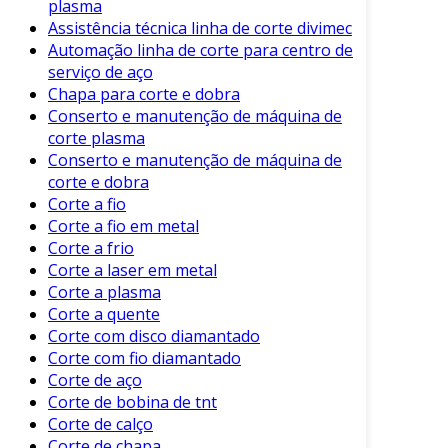
plasma
equipamento.
Assistência técnica linha de corte divimec
Benefícios da Manutenção Regular
Automação linha de corte para centro de
serviço de aço
Entre os principais benefícios de uma
Chapa para corte e dobra
manutenção eficiente, destacam-se:
Conserto e manutenção de máquina de
corte plasma
Aumento da Durabilidade
:
Conserto e manutenção de máquina de
Equipamentos bem mantidos apresentam
corte e dobra
uma vida útil significativamente maior.
Corte a fio
Corte a fio em metal
Economia de Custos
: Prevenindo falhas,
Corte a frio
é possível evitar gastos elevados com
Corte a laser em metal
reparos emergenciais.
Corte a plasma
Melhor Qualidade de Corte
: Uma
Corte a quente
máquina em boas condições proporciona
Corte com disco diamantado
Corte com fio diamantado
cortes mais precisos e menos re-trabalho.
Corte de aço
Segurança
: A manutenção ajuda a
Corte de bobina de tnt
prevenir acidentes, garantindo que todos
Corte de calço
os componentes estejam funcionando
Corte de chapa