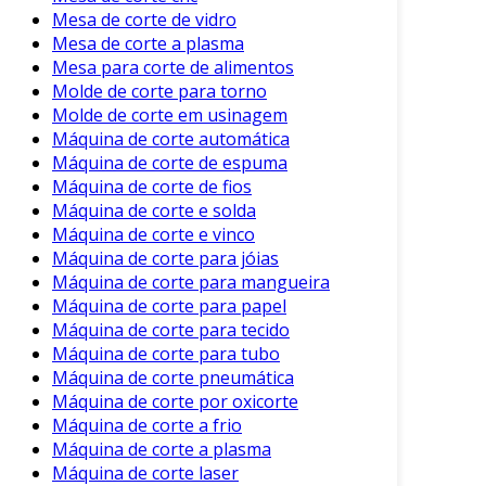
manutenções realizadas para facilitar
Mesa de corte de vidro
futuros diagnósticos.
Mesa de corte a plasma
Mesa para corte de alimentos
Dicas Adicionais
Molde de corte para torno
Molde de corte em usinagem
Além dos cuidados mencionados, algumas dicas
Máquina de corte automática
podem contribuir para uma manutenção ainda
Máquina de corte de espuma
mais eficaz:
Máquina de corte de fios
Máquina de corte e solda
Capacitação da Equipe
: Treine
Máquina de corte e vinco
operadores para realizarem inspecções
Máquina de corte para jóias
simples e identificar problemas.
Máquina de corte para mangueira
Máquina de corte para papel
Planejamento de Paradas
: Agende
Máquina de corte para tecido
manutenções em períodos de menor
Máquina de corte para tubo
produção, evitando impactos na operação.
Máquina de corte pneumática
Guarde o Manual
: O manual do
Máquina de corte por oxicorte
fabricante deve ser consultado sempre
Máquina de corte a frio
Máquina de corte a plasma
que necessário. As orientações específicas
Máquina de corte laser
são valiosas.