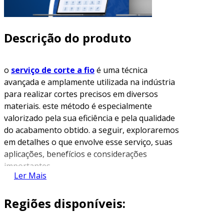
Descrição do produto
o
serviço de corte a fio
é uma técnica
avançada e amplamente utilizada na indústria
para realizar cortes precisos em diversos
materiais. este método é especialmente
valorizado pela sua eficiência e pela qualidade
do acabamento obtido. a seguir, exploraremos
em detalhes o que envolve esse serviço, suas
aplicações, benefícios e considerações
importantes.
Ler Mais
o que é o corte a fio?
Regiões disponíveis:
o corte a fio utiliza um fio de metal, geralmente
de tungstênio, que é tensionado e