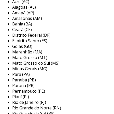
Acre (AC)
eletricamente carregado. essa configuração
Alagoas (AL)
permite que o fio realize cortes com extrema
Amapá (AP)
precisão, praticamente derretendo o material à
Amazonas (AM)
medida que avança. as máquinas de corte a fio
Bahia (BA)
são capazes de realizar cortes em ângulos
Ceará (CE)
variados e complexos, o que as torna ideais
Distrito Federal (DF)
para aplicações exigentes.
Espírito Santo (ES)
Goiás (GO)
aplicações do corte a fio
Maranhão (MA)
Mato Grosso (MT)
este método é utilizado em diversos setores
Mato Grosso do Sul (MS)
industriais. alguns exemplos incluem:
Minas Gerais (MG)
Pará (PA)
indústria metalúrgica
: utilizado para
Paraíba (PB)
cortes de materiais metálicos.
Paraná (PR)
setor eletrônico
: ideal para cortes em
Pernambuco (PE)
Piauí (PI)
componentes eletrônicos e circuitos
Rio de Janeiro (RJ)
impressos.
Rio Grande do Norte (RN)
joalheria
: facilitando o corte de metais
Rio Grande do Sul (RS)