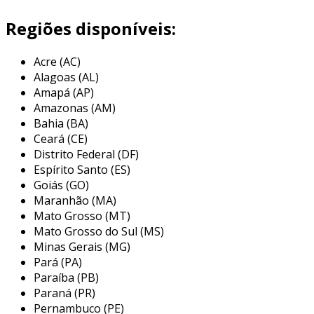
automotivo, construção civil e
eletrodomésticos. a precisão na dobra é
Regiões disponíveis:
fundamental para garantir a qualidade e a
funcionalidade das peças produzidas.
Acre (AC)
Alagoas (AL)
esse processo pode ser realizado em diferentes
Amapá (AP)
tipos de metais, como aço inoxidável, alumínio e
Amazonas (AM)
ferro, dependendo das necessidades do
Bahia (BA)
projeto. a dobra pode ocorrer em diferentes
Ceará (CE)
ângulos e formatos, permitindo uma variedade
Distrito Federal (DF)
de acabamentos e aplicações. a escolha do
Espírito Santo (ES)
equipamento e a técnica empregada
Goiás (GO)
Maranhão (MA)
influenciam diretamente a eficiência e a
Mato Grosso (MT)
qualidade do produto final.
Mato Grosso do Sul (MS)
principais aplicações do serviço de
Minas Gerais (MG)
dobra de chapas
Pará (PA)
Paraíba (PB)
o serviço de dobra de chapas é amplamente
Paraná (PR)
utilizado em diversas indústrias devido à sua
Pernambuco (PE)