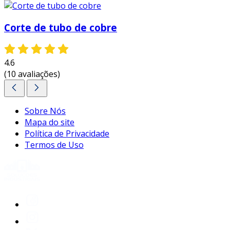
ao considerar as vantagens e a gama de
Corte de tubo de cobre
aplicações do serviço de dobra de chapas, é
evidente que essa técnica desempenha um
papel vital na produção industrial moderna.
4.6
portanto, se você tem um projeto específico em
(10 avaliações)
mente, não hesite em entrar em contato e
solicitar um orçamento personalizado!
Sobre Nós
Mapa do site
Política de Privacidade
Termos de Uso