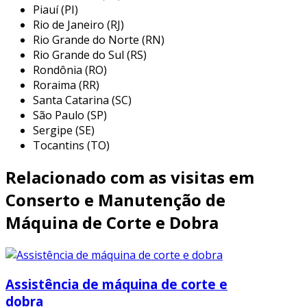
Piauí (PI)
versatilidade e eficiência. seus principais usos
Rio de Janeiro (RJ)
incluem a fabricação de componentes
Rio Grande do Norte (RN)
essenciais para a estrutura e funcionalidade de
Rio Grande do Sul (RS)
vários produtos. algumas das aplicações mais
Rondônia (RO)
comuns incluem:
Roraima (RR)
Santa Catarina (SC)
indústria automotiva:
a dobras de
São Paulo (SP)
chapas são utilizadas na produção de
Sergipe (SE)
peças como painéis de carroçaria,
Tocantins (TO)
suportes e estruturas internas, que
precisam de precisão dimensional e
Relacionado com as visitas em
resistência a impactos.
Conserto e Manutenção de
construção civil:
as chapas dobradas são
Máquina de Corte e Dobra
frequentemente usadas em estruturas
metálicas de edifícios, oferecendo suporte
e segurança, além de serem utilizadas em
acabamentos e revestimentos.
Assistência de máquina de corte e
eletrodomésticos:
na fabricação de
dobra